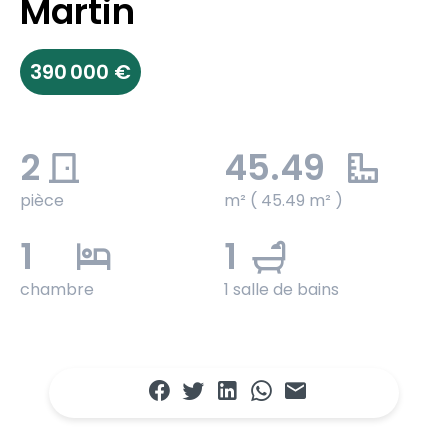
Martin
390 000 €
2
45.49
pièce
m² ( 45.49 m² )
1
1
chambre
1 salle de bains