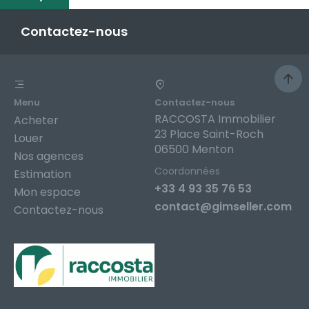
Contactez-nous
Menu
Contactez-nous
RACCOSTA Immobilier
Acheter
23 Place Saint-Roch
Louer
06500 Menton
Nos agences
Coordonnées
Estimation
+33 4 93 35 76 53
Mon espace
contact@gimseller.com
Contactez-nous