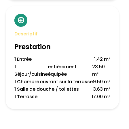
Descriptif
Prestation
1 Entrée
1.42 m²
1
entièrement
23.50
Séjour/cuisine
équipée
m²
1 Chambre
ouvrant sur la terrasse
9.50 m²
1 Salle de douche / toilettes
3.63 m²
1 Terrasse
17.00 m²