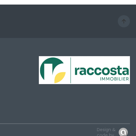
Design &
code by