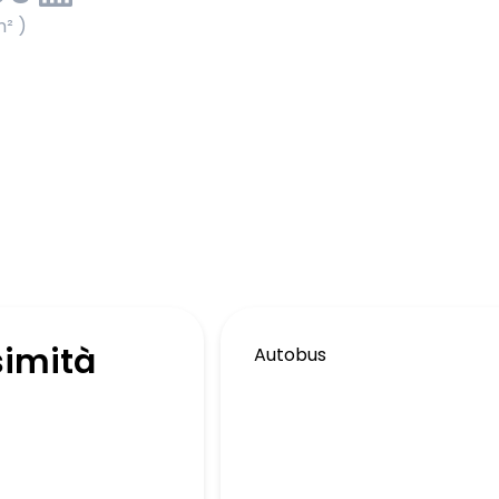
m² )
simità
Autobus