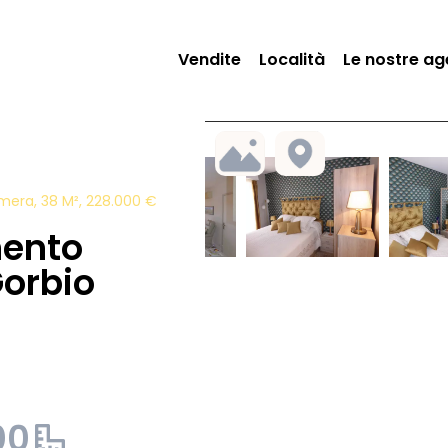
Vendite
Località
Le nostre ag
mera, 38 M², 228.000 €
mento
orbio
00