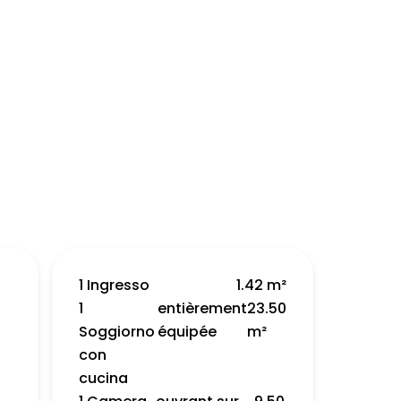
1 Ingresso
1.42 m²
1
entièrement
23.50
Soggiorno
équipée
m²
con
cucina