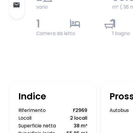
vano
m² ( 38 
1
1
Camera da letto
1 bagno
Indice
Pros
Riferimento
F2969
Autobus
Locali
2 locali
Superficie netta
38 m²