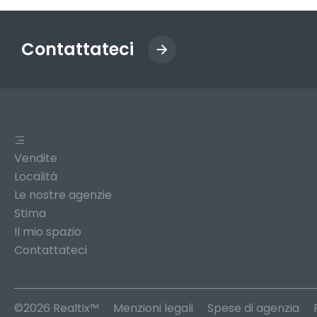
Contattateci
Vendite
Località
Le nostre agenzie
Stima
Il mio spazio
Contattateci
©2026 Realtix™
Menzioni legali
Spese di agenzia