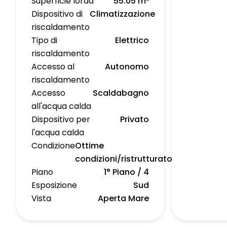
Superficie lorda
55.05 m²
Dispositivo di
Climatizzazione
riscaldamento
Tipo di
Elettrico
riscaldamento
Accesso al
Autonomo
riscaldamento
Accesso
Scaldabagno
all'acqua calda
Dispositivo per
Privato
l'acqua calda
Condizione
Ottime
condizioni/ristrutturato
Piano
1° Piano / 4
Esposizione
Sud
Vista
Aperta Mare