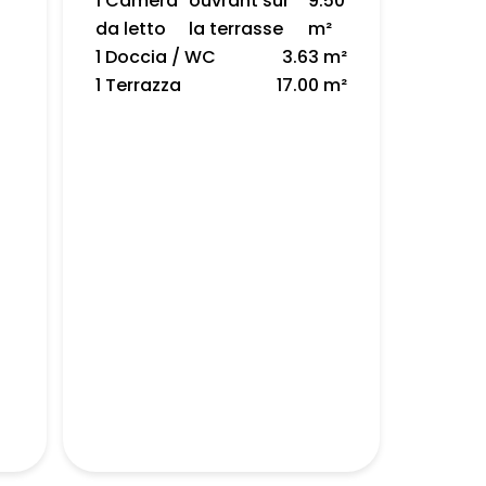
1 Camera
ouvrant sur
9.50
da letto
la terrasse
m²
1 Doccia / WC
3.63 m²
1 Terrazza
17.00 m²