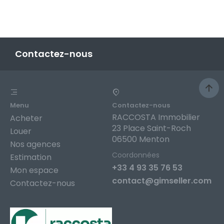
Contactez-nous
Menu
Contactez-nous
RACCOSTA Immobilier
Acheter
23 Place Saint-Roch
Louer
06500 Menton
Nos agences
Coordonnées
Estimation
+33 4 93 35 76 53
Mon espace
contact@gimseller.com
Contactez-nous