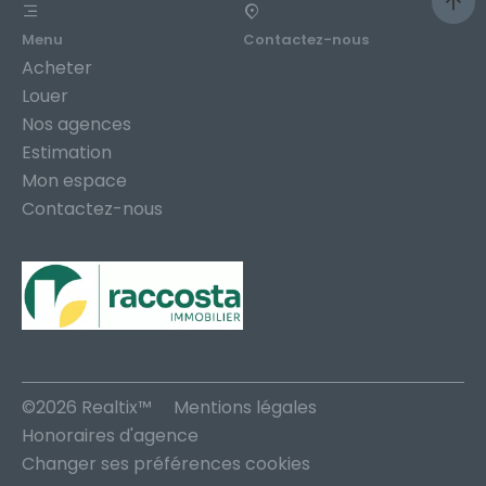
Menu
Contactez-nous
Acheter
Louer
Nos agences
Estimation
Mon espace
Contactez-nous
©2026 Realtix™
Mentions légales
Honoraires d'agence
Changer ses préférences cookies