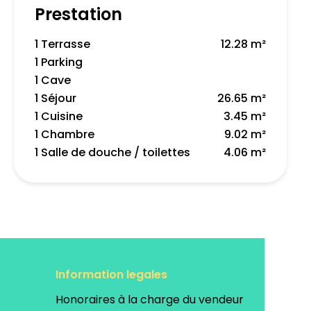
Prestation
1 Terrasse
12.28 m²
1 Parking
1 Cave
1 Séjour
26.65 m²
1 Cuisine
3.45 m²
1 Chambre
9.02 m²
1 Salle de douche / toilettes
4.06 m²
Information legales
Honoraires à la charge du vendeur