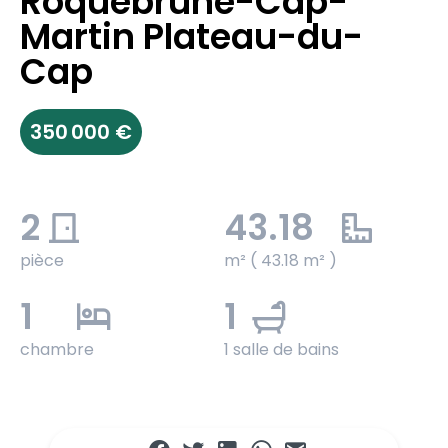
Roquebrune-Cap-
Martin Plateau-du-
Cap
350 000 €
2
43.18
pièce
m² ( 43.18 m² )
1
1
chambre
1 salle de bains