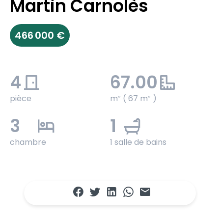
Martin Carnolès
466 000 €
4
67.00
pièce
m² ( 67 m² )
3
1
chambre
1 salle de bains