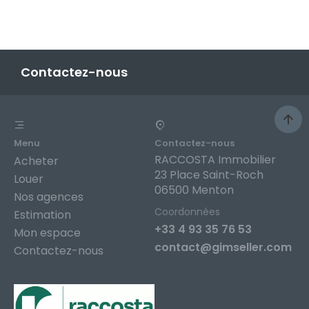
Contactez-nous
Menu
Contactez-nous
RACCOSTA Immobilier
Acheter
23 Place Saint-Roch
Louer
06500 Menton
Nos agences
Coordonnées
Estimation
+33 4 93 35 76 53
Mon espace
contact@gimseller.com
Contactez-nous