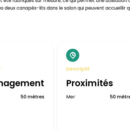
 été fabriqués sur mesure, ce qui permet une utilisation
les deux canapés-lits dans le salon qui peuvent accueillir
f
Descriptif
nagement
Proximités
50 mètres
Mer
50 mètr