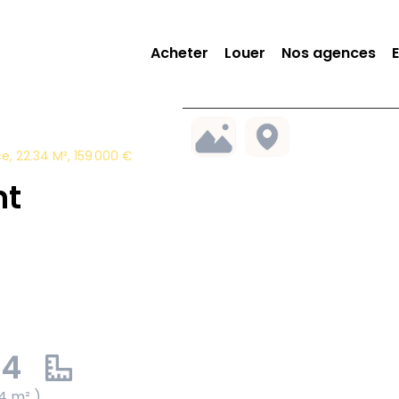
Acheter
Louer
Nos agences
, 22.34 M², 159 000 €
nt
34
4 m² )