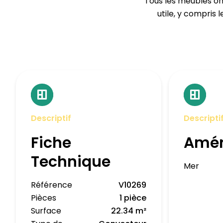
Tous les meubles ont
utile, y compris 
Descriptif
Descripti
Fiche
Amé
Technique
Mer
Référence
V10269
Pièces
1 pièce
Surface
22.34 m²