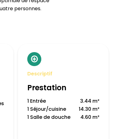
 optimale de l'espace
 quatre personnes.
Descriptif
Prestation
1 Entrée
3.44 m²
es
1 Séjour/cuisine
14.30 m²
1 Salle de douche
4.60 m²