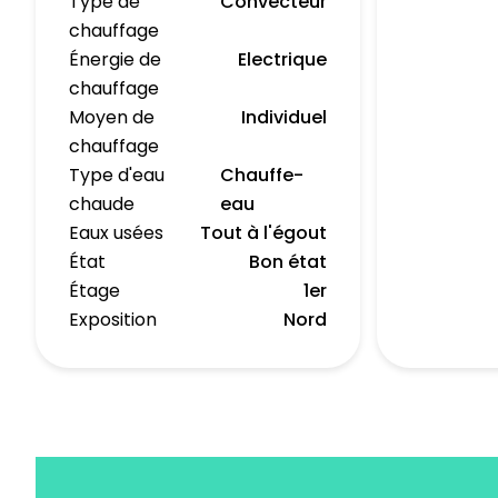
Type de
Convecteur
chauffage
Énergie de
Electrique
chauffage
Moyen de
Individuel
chauffage
Type d'eau
Chauffe-
chaude
eau
Eaux usées
Tout à l'égout
État
Bon état
Étage
1er
Exposition
Nord