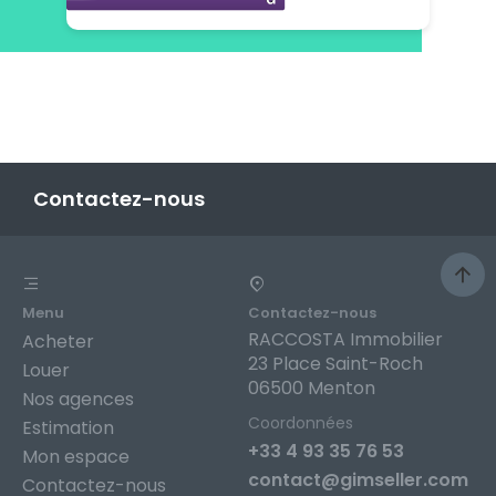
Contactez-nous
Menu
Contactez-nous
RACCOSTA Immobilier
Acheter
23 Place Saint-Roch
Louer
06500 Menton
Nos agences
Coordonnées
Estimation
+33 4 93 35 76 53
Mon espace
contact@gimseller.com
Contactez-nous