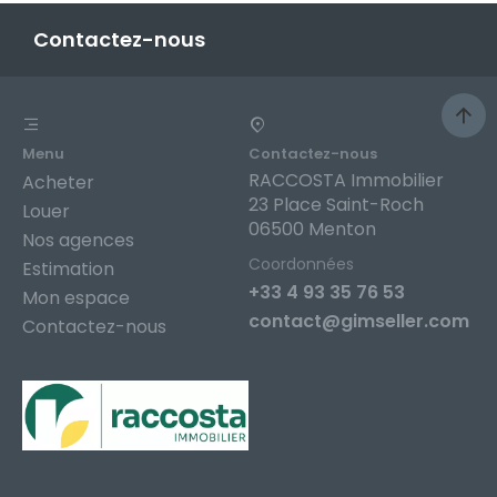
Contactez-nous
Menu
Contactez-nous
RACCOSTA Immobilier
Acheter
23 Place Saint-Roch
Louer
06500 Menton
Nos agences
Coordonnées
Estimation
+33 4 93 35 76 53
Mon espace
contact@gimseller.com
Contactez-nous