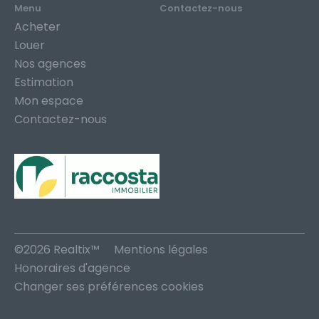
Menu
Contactez-nous
Acheter
Louer
Nos agences
Estimation
Mon espace
Contactez-nous
©2026 Realtix™
Mentions légales
Honoraires d'agence
Changer ses préférences cookies