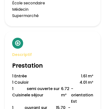
École secondaire
Médecin
Supermarché
Descriptif
Prestation
1 Entrée
1.61 m²
1 Couloir
4.01 m²
1
semi ouverte sur
6.72
-
Cuisine
le séjour
m²
orientation
Est
1
ouvrant sur
15.70
-