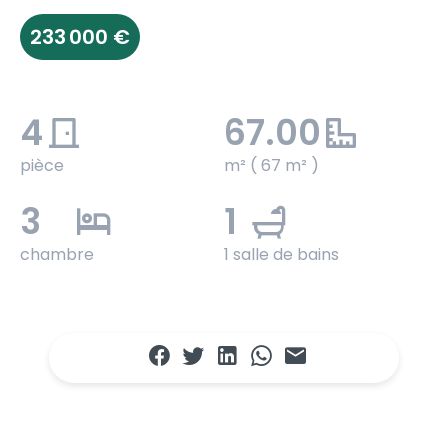
233 000 €
4
67.00
pièce
m² ( 67 m² )
3
1
chambre
1 salle de bains