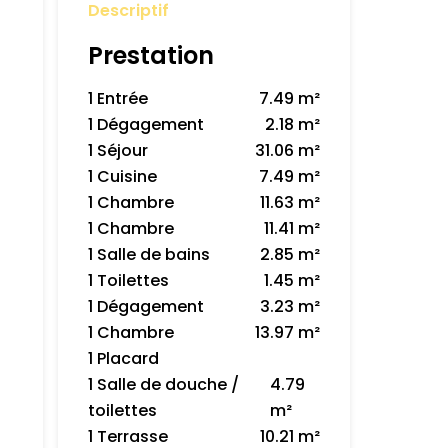
Descriptif
Prestation
1 Entrée
7.49 m²
1 Dégagement
2.18 m²
1 Séjour
31.06 m²
1 Cuisine
7.49 m²
1 Chambre
11.63 m²
1 Chambre
11.41 m²
1 Salle de bains
2.85 m²
1 Toilettes
1.45 m²
1 Dégagement
3.23 m²
1 Chambre
13.97 m²
1 Placard
1 Salle de douche /
4.79
toilettes
m²
1 Terrasse
10.21 m²