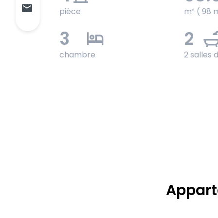
pièce
m² ( 98 
3
2
chambre
2 salles 
Appart