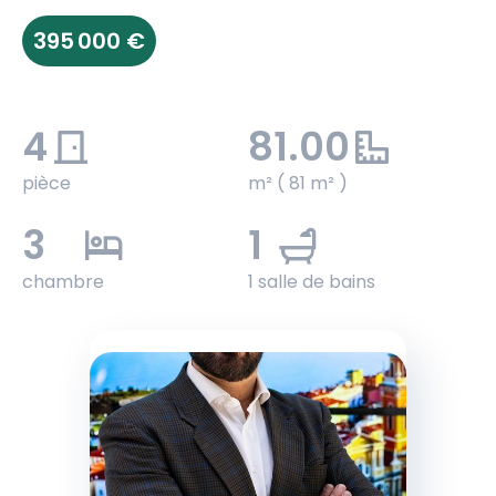
395 000 €
4
81.00
pièce
m² ( 81 m² )
3
1
chambre
1 salle de bains