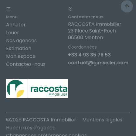
Menu
Contactez-nous
RACCOSTA Immobilier
Acheter
23 Place Saint-Roch
Louer
06500 Menton
Nos agences
Coordonnées
Estimation
+33 4 93 35 76 53
Mon espace
contact@gimseller.com
Contactez-nous
©2026 RACCOSTA Immobilier
Mentions légales
Honoraires d'agence
Changer ses préférences cookies