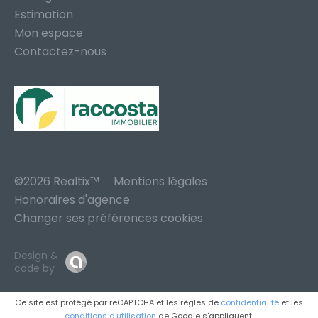
Estimation
Mon espace
Contactez-nous
©2026 Realtix™
Mentions légales
Honoraires d'agence
Changer ses préférences cookies
Design &
code by
Ce site est protégé par reCAPTCHA et les règles de
confidentialité
et les
conditions d'utilisation
de Google s'appliquent.