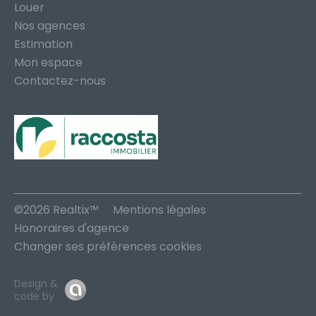
Louer
Nos agences
Estimation
Mon espace
Contactez-nous
©2026 Realtix™
Mentions légales
Honoraires d'agence
Changer ses préférences cookies
Design &
code by