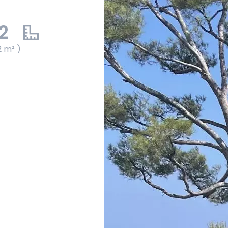
2
2 m² )