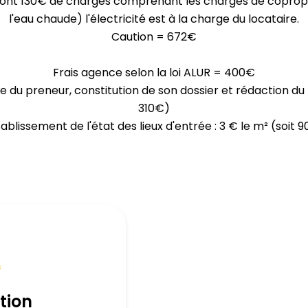
dont 130€ de charges comprenant les charges de coproprié
l'eau chaude) l'électricité est à la charge du locataire.
Caution = 672€
Frais agence selon la loi ALUR = 400€
te du preneur, constitution de son dossier et rédaction du ba
310€)
tablissement de l'état des lieux d'entrée : 3 € le m² (soit 9
f
tion