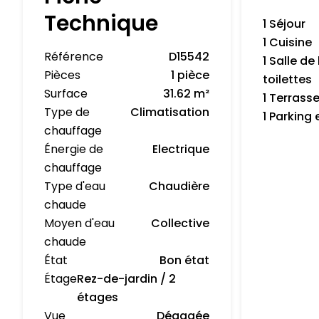
Technique
1 Séjour
1 Cuisine
Référence
D15542
1 Salle de
Pièces
1 pièce
toilettes
Surface
31.62 m²
1 Terrass
Type de
Climatisation
1 Parking 
chauffage
Énergie de
Electrique
chauffage
Type d'eau
Chaudière
chaude
Moyen d'eau
Collective
chaude
État
Bon état
Étage
Rez-de-jardin / 2
étages
Vue
Dégagée