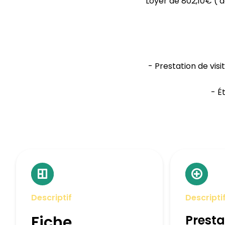
Loyer de 802,10€ ( 
- Prestation de visi
- É
Descriptif
Descripti
Fiche
Presta