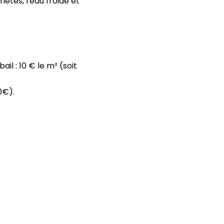
tés, l'eau froide et
il : 10 € le m² (soit
0€).