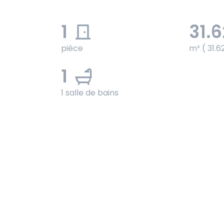
1
31.6
pièce
m² ( 31.6
1
1 salle de bains