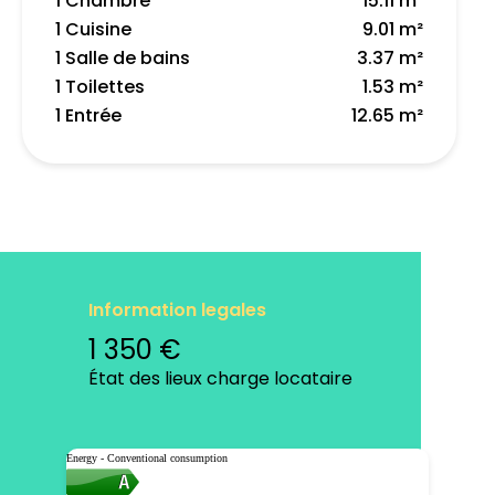
1 Chambre
15.11 m²
1 Cuisine
9.01 m²
1 Salle de bains
3.37 m²
1 Toilettes
1.53 m²
1 Entrée
12.65 m²
Information legales
1 350 €
État des lieux charge locataire