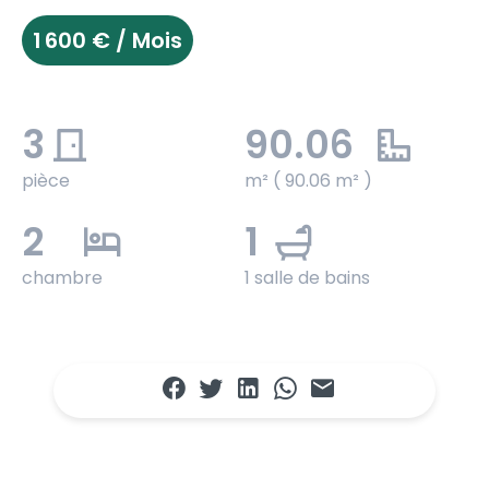
1 600 € / Mois
3
90.06
pièce
m² ( 90.06 m² )
2
1
chambre
1 salle de bains