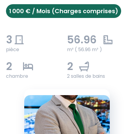
1 000 € / Mois (Charges comprises)
3
56.96
pièce
m² ( 56.96 m² )
2
2
chambre
2 salles de bains