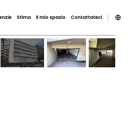
enzie
Stima
Il mio spazio
Contattateci