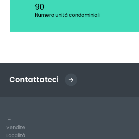
90
Numero unità condominiali
Contattateci
Vendite
Località