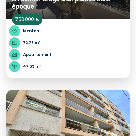
époque
750 000 €
Menton
72.77 m²
Appartement
47.53 m²