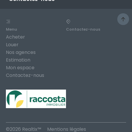
Menu
Contactez-nous
Acheter
Louer
Nos agences
Estimation
Mon espace
Contactez-nous
©2026 Realtix™
Mentions légales