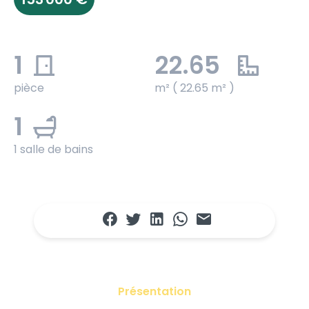
1
22.65
pièce
m² ( 22.65 m² )
1
1 salle de bains
Présentation