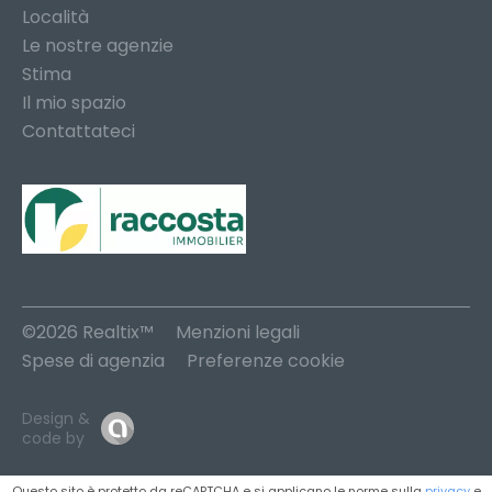
Località
Le nostre agenzie
Stima
Il mio spazio
Contattateci
©2026 Realtix™
Menzioni legali
Spese di agenzia
Preferenze cookie
Design &
code by
Questo sito è protetto da reCAPTCHA e si applicano le norme sulla
privacy
e