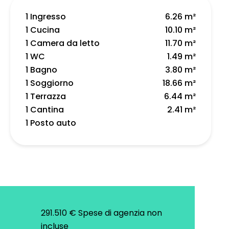
1 Ingresso
6.26 m²
1 Cucina
10.10 m²
1 Camera da letto
11.70 m²
1 WC
1.49 m²
1 Bagno
3.80 m²
1 Soggiorno
18.66 m²
1 Terrazza
6.44 m²
1 Cantina
2.41 m²
1 Posto auto
291.510 € Spese di agenzia non
incluse