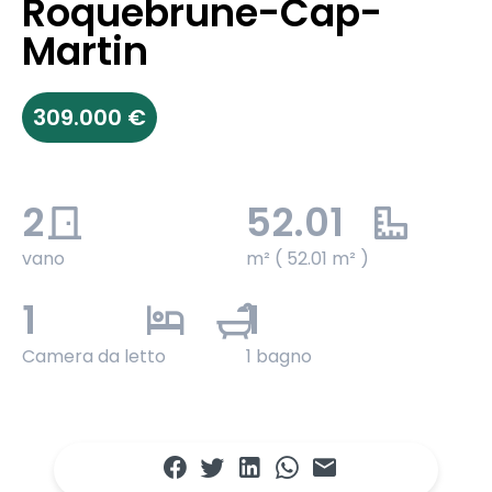
Roquebrune-Cap-
Martin
309.000 €
2
52.01
vano
m² ( 52.01 m² )
1
1
Camera da letto
1 bagno