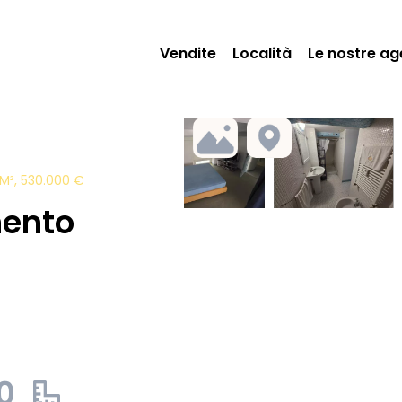
Vendite
Località
Le nostre ag
M², 530.000 €
mento
0