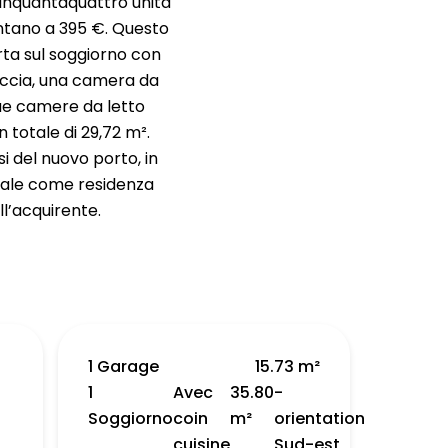
cinquantaquattro unità
ontano a 395 €. Questo
ta sul soggiorno con
occia, una camera da
due camere da letto
 totale di 29,72 m².
i del nuovo porto, in
deale come residenza
ll’acquirente.
1 Garage
15.73 m²
1
Avec
35.80
-
Soggiorno
coin
m²
orientation
cuisine
Sud-est