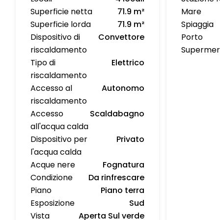
Superficie netta
71.9 m²
Mare
Superficie lorda
71.9 m²
Spiaggia
Dispositivo di
Convettore
Porto
riscaldamento
Supermer
Tipo di
Elettrico
riscaldamento
Accesso al
Autonomo
riscaldamento
Accesso
Scaldabagno
all'acqua calda
Dispositivo per
Privato
l'acqua calda
Acque nere
Fognatura
Condizione
Da rinfrescare
Piano
Piano terra
Esposizione
Sud
Vista
Aperta Sul verde