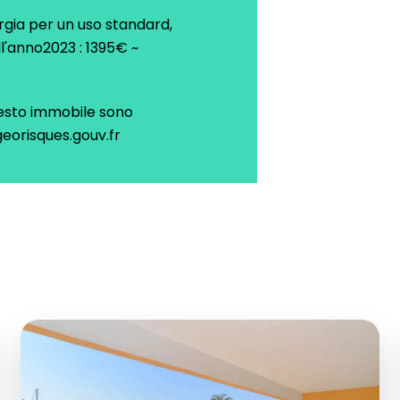
rgia per un uso standard,
ell'anno2023 : 1395€ ~
questo immobile sono
georisques.gouv.fr