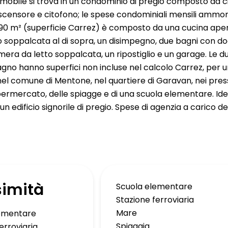
mmobile si trova in un condominio di pregio composto da 
 ascensore e citofono; le spese condominiali mensili amm
90 m² (superficie Carrez) è composto da una cucina aper
 soppalcata al di sopra, un disimpegno, due bagni con d
amera da letto soppalcata, un ripostiglio e un garage. Le 
no hanno superfici non incluse nel calcolo Carrez, per un
nel comune di Mentone, nel quartiere di Garavan, nei press
permercato, delle spiagge e di una scuola elementare. I
 un edificio signorile di pregio. Spese di agenzia a carico de
simità
Scuola elementare
Stazione ferroviaria
Mare
lementare
Spiaggia
erroviaria