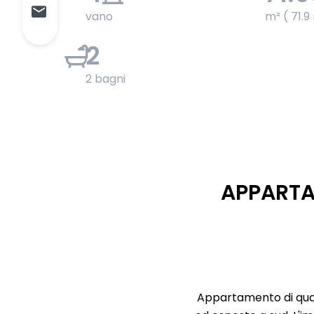
vano
m² ( 71.9
2
2 bagni
APPARTA
Appartamento di quatt