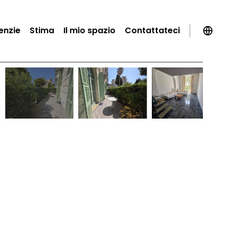
enzie
Stima
Il mio spazio
Contattateci