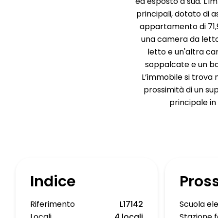
ed esposto a sud. L'i
principali, dotato di
appartamento di 71,
una camera da letto
letto e un'altra c
soppalcate e un bag
L’immobile si trova 
prossimità di un su
principale in
Indice
Pros
Riferimento
L17142
Scuola e
Locali
4 locali
Stazione f