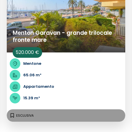
Menton Garavan - grande trilocale
fronte mare
520.000 €
Mentone
65.06 m²
Appartamento
15.39 m²
ESCLUSIVA