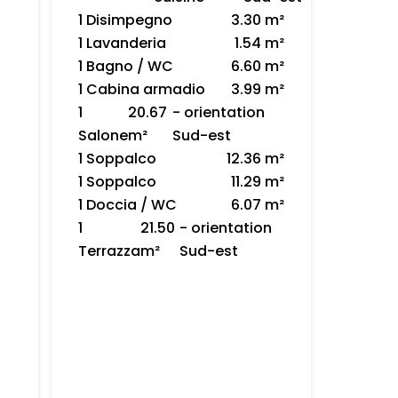
1 Disimpegno
3.30 m²
1 Lavanderia
1.54 m²
1 Bagno / WC
6.60 m²
1 Cabina armadio
3.99 m²
1
20.67
- orientation
Salone
m²
Sud-est
1 Soppalco
12.36 m²
1 Soppalco
11.29 m²
1 Doccia / WC
6.07 m²
1
21.50
- orientation
Terrazza
m²
Sud-est