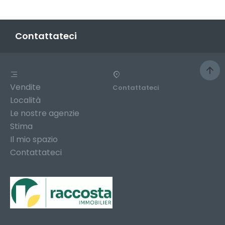
Contattateci
Vendite
Contattateci
Località
Le nostre agenzie
Stima
Il mio spazio
Contattateci