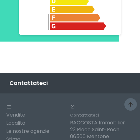
Contattateci
Vendite
Contattateci
RACCOSTA Immobilier
Località
23 Place Saint-Roch
Le nostre agenzie
06500 Mentone
Stima