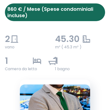
860 € / Mese (Spese condominiali
incluse)
2
45.30
vano
m² ( 45.3 m² )
1
1
Camera da letto
1 bagno