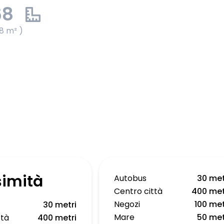
68
8 m² )
simità
Autobus
30 met
Centro città
400 met
Negozi
100 met
30 metri
Mare
50 met
ttà
400 metri