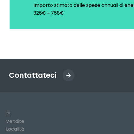
Importo stimato delle spese annuali di ene
326€ ~ 768€
Contattateci
Vendite
Località