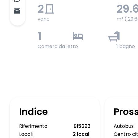
2
29.
vano
m² ( 29.6
1
1
Camera da letto
1 bagno
Indice
Pros
Riferimento
B15693
Autobus
Locali
2 locali
Centro ci