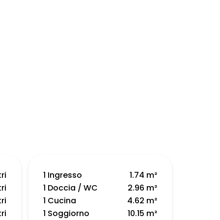
ri
1 Ingresso
1.74 m²
ri
1 Doccia / WC
2.96 m²
ri
1 Cucina
4.62 m²
ri
1 Soggiorno
10.15 m²