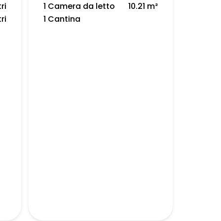
ri
1 Camera da letto
10.21 m²
ri
1 Cantina