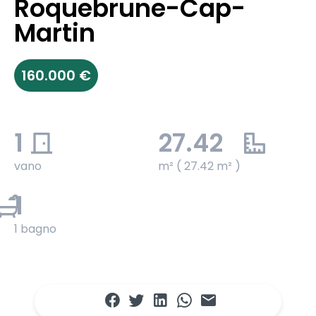
Roquebrune-Cap-
Martin
160.000 €
1
27.42
vano
m² ( 27.42 m² )
1
1 bagno