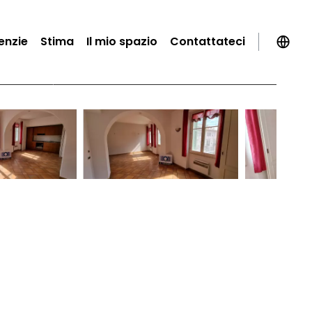
enzie
Stima
Il mio spazio
Contattateci