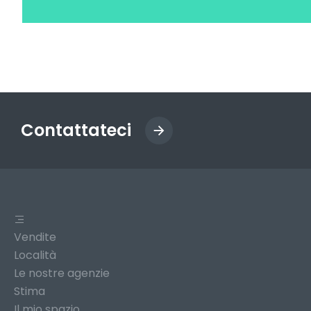
Contattateci
Vendite
Località
Le nostre agenzie
Stima
Il mio spazio