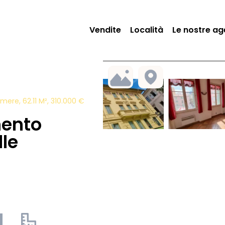
Vendite
Località
Le nostre ag
ere, 62.11 M², 310.000 €
mento
lle
1