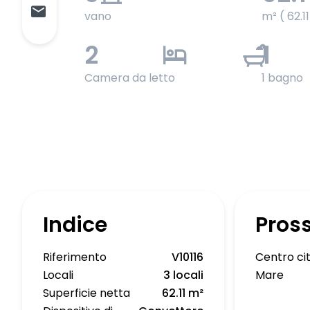
vano
m² ( 62.1
2
1
Camera da letto
1 bagno
Indice
Pros
Riferimento
V10116
Centro ci
Locali
3 locali
Mare
Superficie netta
62.11 m²