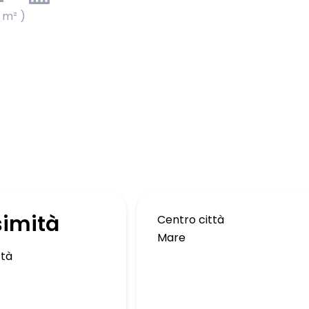
1 m² )
simità
Centro città
Mare
ttà