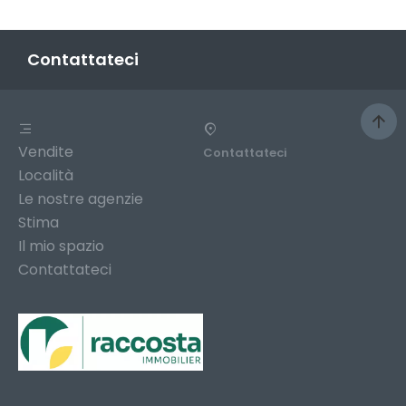
Contattateci
Vendite
Contattateci
Località
Le nostre agenzie
Stima
Il mio spazio
Contattateci