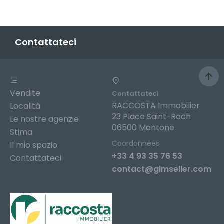
Contattateci
Vendite
Contattateci
RACCOSTA Immobilier
Località
23 Place Saint-Roch
Le nostre agenzie
06500 Mentone
Stima
Coordonnées
Il mio spazio
+33 4 93 35 76 53
Contattateci
contact@gimseller.com