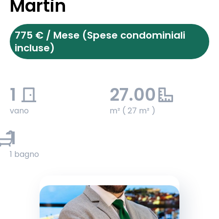
Martin
775 € / Mese (Spese condominiali
incluse)
1
27.00
vano
m² ( 27 m² )
1
1 bagno