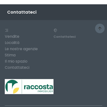
Contattateci
Vendite
Contattateci
Località
Le nostre agenzie
Stima
Il mio spazio
Contattateci