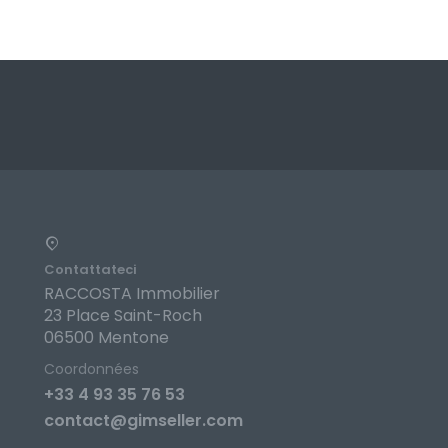
Contattateci
RACCOSTA Immobilier
23 Place Saint-Roch
06500 Mentone
Coordonnées
+33 4 93 35 76 53
contact@gimseller.com