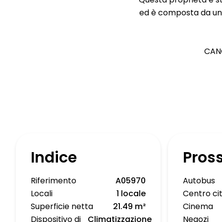
ed è composta da una
CANO
Indice
Pros
Riferimento
A05970
Autobus
Locali
1 locale
Centro ci
Superficie netta
21.49 m²
Cinema
Dispositivo di
Climatizzazione
Negozi