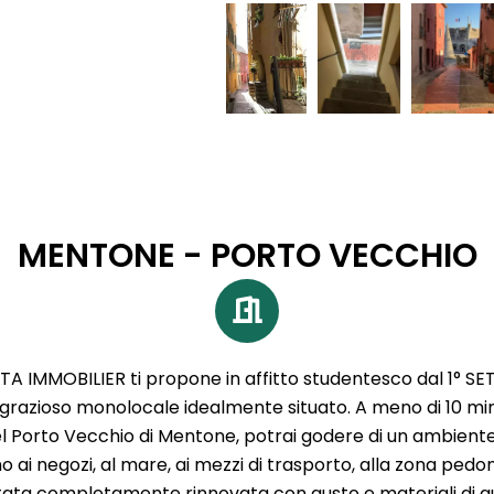
MENTONE - PORTO VECCHIO
A IMMOBILIER ti propone in affitto studentesco dal 1° SE
razioso monolocale idealmente situato. A meno di 10 minu
del Porto Vecchio di Mentone, potrai godere di un ambiente 
ino ai negozi, al mare, ai mezzi di trasporto, alla zona pedona
ata completamente rinnovata con gusto e materiali di qua