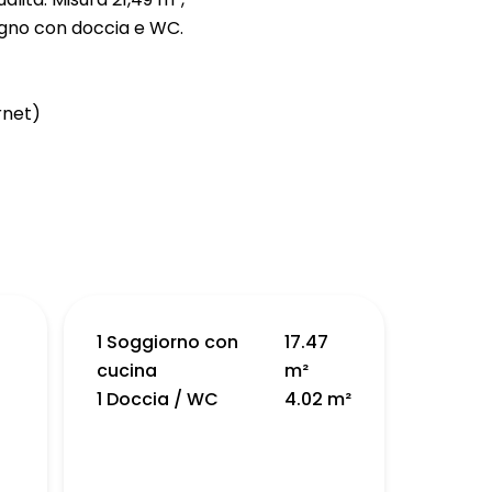
agno con doccia e WC.
rnet)
1 Soggiorno con
17.47
cucina
m²
1 Doccia / WC
4.02 m²