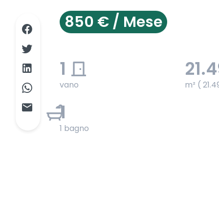
850 € / Mese
1
21.
vano
m² ( 21.4
1
1 bagno