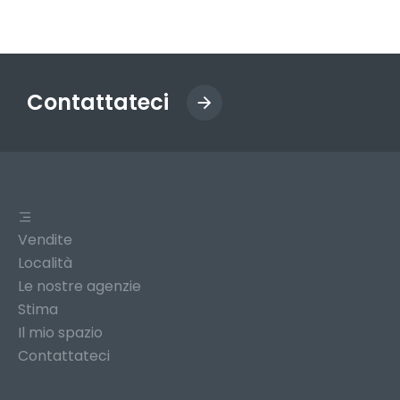
Contattateci
Vendite
Località
Le nostre agenzie
Stima
Il mio spazio
Contattateci