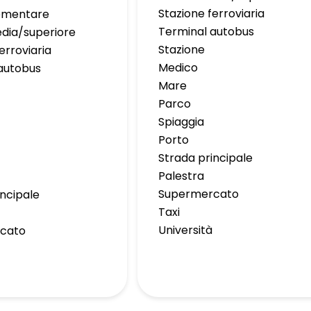
Stazione ferroviaria
lementare
Terminal autobus
dia/superiore
Stazione
erroviaria
Medico
autobus
Mare
Parco
Spiaggia
Porto
Strada principale
Palestra
Supermercato
incipale
Taxi
Università
cato