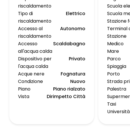
riscaldamento
Scuola e
Tipo di
Elettrico
Scuola me
riscaldamento
Stazione f
Accesso al
Autonomo
Terminal 
riscaldamento
Stazione
Accesso
Scaldabagno
Medico
all'acqua calda
Mare
Dispositivo per
Privato
Parco
l'acqua calda
Spiaggia
Acque nere
Fognatura
Porto
Condizione
Nuovo
Strada pr
Piano
Piano rialzato
Palestra
Vista
Dirimpetto Città
Supermer
Taxi
Università